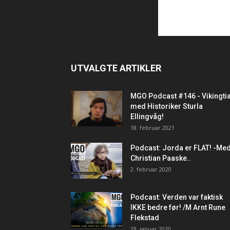
UTVALGTE ARTIKLER
MGO Podcast #146 - Vikingti
med Historiker Sturla
Ellingvåg!
18. februar 2021
Podcast: Jorda er FLAT! -Me
Christian Paaske..
2. februar 2020
Podcast: Verden var faktisk
IKKE bedre før! /M Arnt Rune
Flekstad
19. januar 2020