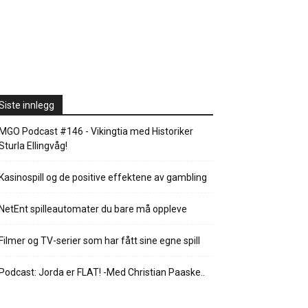
Siste innlegg
MGO Podcast #146 - Vikingtia med Historiker
Sturla Ellingvåg!
Kasinospill og de positive effektene av gambling
NetEnt spilleautomater du bare må oppleve
Filmer og TV-serier som har fått sine egne spill
Podcast: Jorda er FLAT! -Med Christian Paaske..