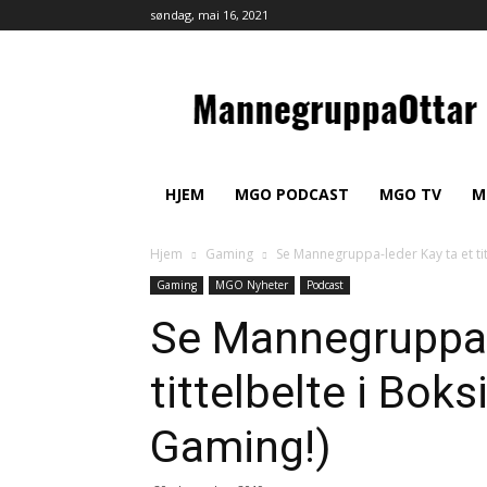
søndag, mai 16, 2021
MannegruppaOttar
HJEM
MGO PODCAST
MGO TV
M
Hjem
Gaming
Se Mannegruppa-leder Kay ta et tit
Gaming
MGO Nyheter
Podcast
Se Mannegruppa-
tittelbelte i Bok
Gaming!)