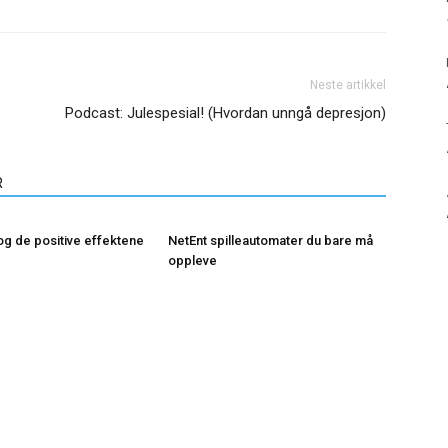
Neste artikkel
Podcast: Julespesial! (Hvordan unngå depresjon)
R
 og de positive effektene
NetEnt spilleautomater du bare må
oppleve