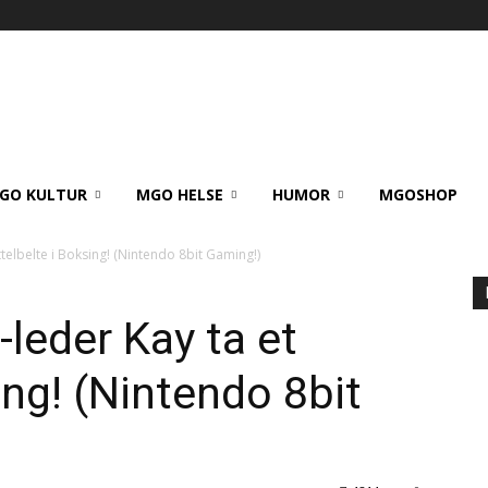
GO KULTUR
MGO HELSE
HUMOR
MGOSHOP
telbelte i Boksing! (Nintendo 8bit Gaming!)
leder Kay ta et
sing! (Nintendo 8bit