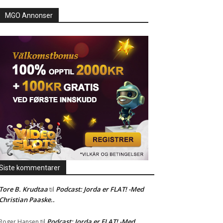
MGO Annonser
Siste kommentarer
Tore B. Krudtaa
Podcast: Jorda er FLAT! -Med
til
Christian Paaske..
Podcast: Jorda er FLAT! -Med
Roger Hansen
til