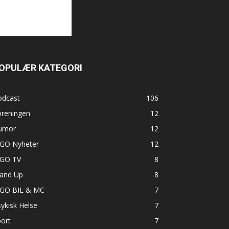
OPULÆR KATEGORI
odcast
106
oreningen
12
umor
12
GO Nyheter
12
GO TV
8
tand Up
8
GO BIL & MC
7
ykisk Helse
7
ort
7