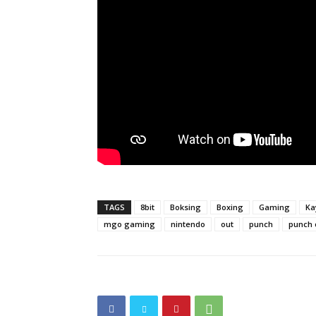
TAGS
8bit
Boksing
Boxing
Gaming
Ka
mgo gaming
nintendo
out
punch
punch 