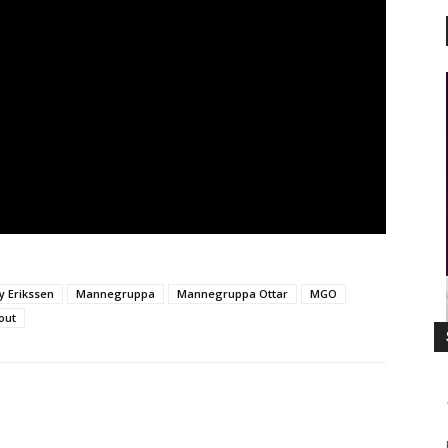
y Erikssen
Mannegruppa
Mannegruppa Ottar
MGO
out