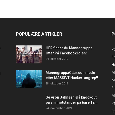
POPULÆRE ARTIKLER
P
a
HER finner du Mannegruppa
P
Ottar På Facebook igjen!
F
24. oktober 2019
H
M
MannegruppaOttar.com nede
d
etter MASSIVT Hacker-angrep!!
M
28. oktober 2019
S
M
Se Aron Jahnsen slå knockout
på sin motstander på bare 12...
Ps
24. november 2019
Sp