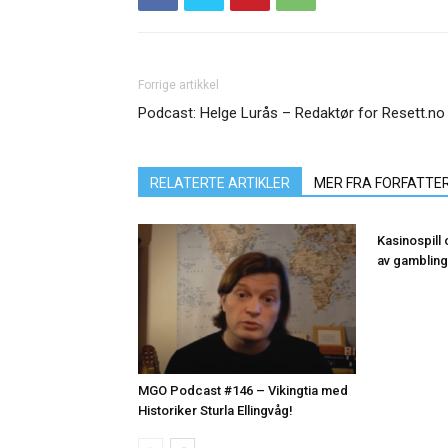
Forrige artikkel
Podcast: Helge Lurås – Redaktør for Resett.no
RELATERTE ARTIKLER
MER FRA FORFATTE
Kasinospill
av gambling
MGO Podcast #146 – Vikingtia med
Historiker Sturla Ellingvåg!