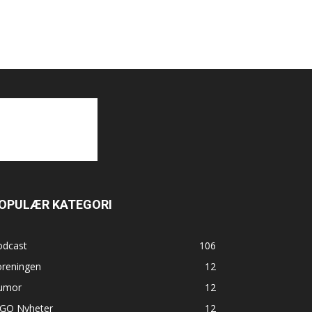
OPULÆR KATEGORI
odcast
106
oreningen
12
umor
12
GO Nyheter
12