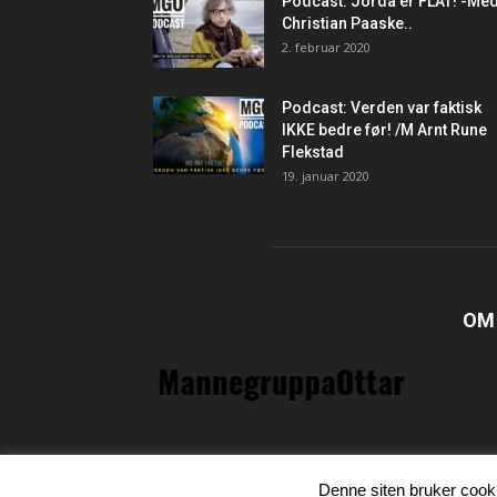
Podcast: Jorda er FLAT! -Me
Christian Paaske..
2. februar 2020
Podcast: Verden var faktisk
IKKE bedre før! /M Arnt Rune
Flekstad
19. januar 2020
OM
Denne siten bruker cooki