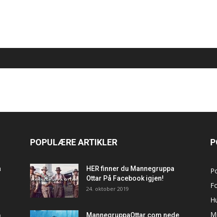
POPULÆRE ARTIKLER
P
a
HER finner du Mannegruppa
P
Ottar På Facebook igjen!
F
24. oktober 2019
H
M
MannegruppaOttar.com nede