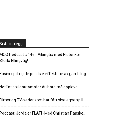
Siste innlegg
MGO Podcast #146 - Vikingtia med Historiker
Sturla Ellingvåg!
Kasinospill og de positive effektene av gambling
NetEnt spilleautomater du bare må oppleve
Filmer og TV-serier som har fått sine egne spill
Podcast: Jorda er FLAT! -Med Christian Paaske..