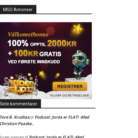
MGO Annonser
Siste kommentarer
Tore B. Krudtaa
Podcast: Jorda er FLAT! -Med
til
Christian Paaske..
Podcast: Jorda er FLAT! -Med
Roger Hansen
til