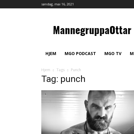
søndag, mai 16, 2021
MannegruppaOttar
HJEM
MGO PODCAST
MGO TV
M
Hjem
Tags
Punch
Tag: punch