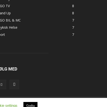
GO TV
8
tand Up
8
GO BIL & MC
7
ykisk Helse
7
ort
7
ØLG MED
ie settings
Godta