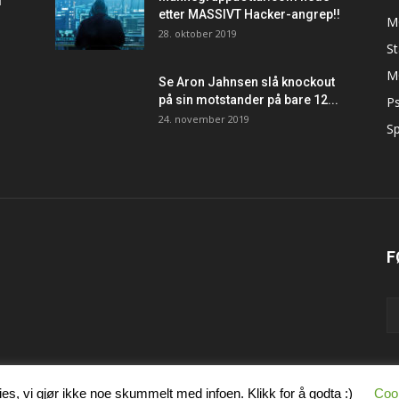
d
etter MASSIVT Hacker-angrep!!
M
28. oktober 2019
S
M
Se Aron Jahnsen slå knockout
på sin motstander på bare 12...
Ps
24. november 2019
Sp
F
es, vi gjør ikke noe skummelt med infoen. Klikk for å godta :)
Cook