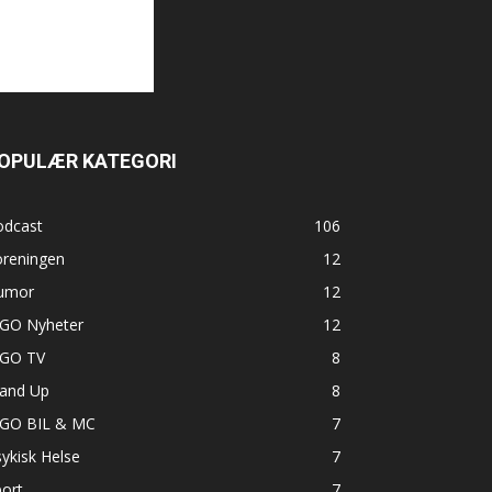
OPULÆR KATEGORI
odcast
106
oreningen
12
umor
12
GO Nyheter
12
GO TV
8
tand Up
8
GO BIL & MC
7
ykisk Helse
7
ort
7