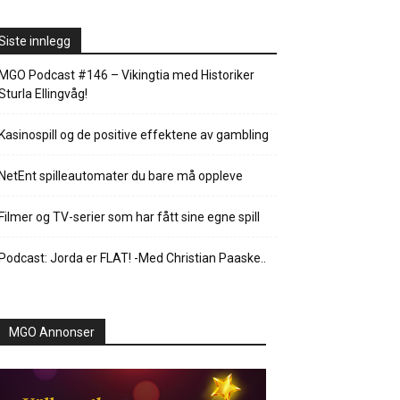
Siste innlegg
MGO Podcast #146 – Vikingtia med Historiker
Sturla Ellingvåg!
Kasinospill og de positive effektene av gambling
NetEnt spilleautomater du bare må oppleve
Filmer og TV-serier som har fått sine egne spill
Podcast: Jorda er FLAT! -Med Christian Paaske..
MGO Annonser