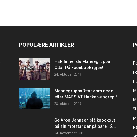
POPULÆRE ARTIKLER
P
a
HER finner du Mannegruppa
P
Ottar På Facebook igjen!
F
24. oktober 2019
H
M
MannegruppaOttar.com nede
d
etter MASSIVT Hacker-angrep!!
M
28. oktober 2019
S
M
Se Aron Jahnsen slå knockout
på sin motstander på bare 12...
Ps
24. november 2019
Sp