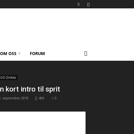
OM OSS
FORUM
GO Drikke
n kort intro til sprit
9. september 2019
400
0