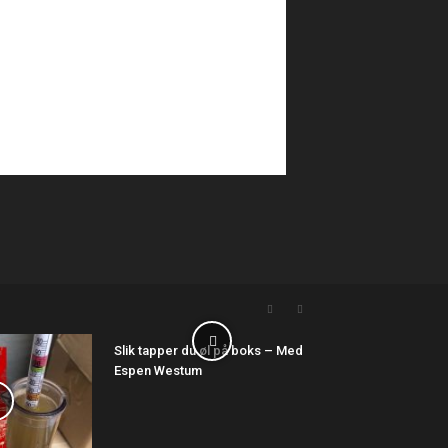
Slik tapper du øl på boks – Med
Espen Westum