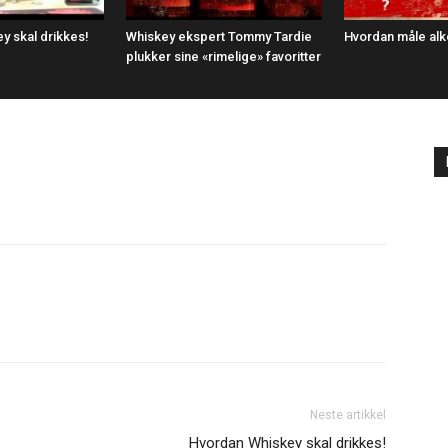
y skal drikkes!
Whiskey ekspert Tommy Tardie
Hvordan måle alko
plukker sine «rimelige» favoritter
Neste artikkel
Hvordan Whiskey skal drikkes!