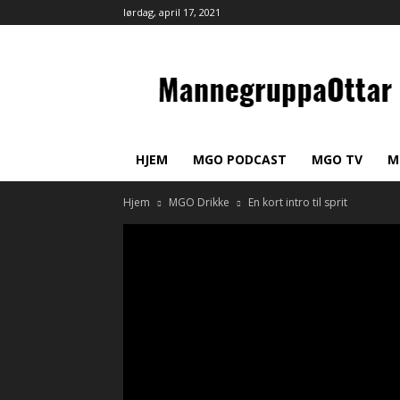
lørdag, april 17, 2021
MannegruppaOttar
HJEM
MGO PODCAST
MGO TV
M
Hjem
MGO Drikke
En kort intro til sprit