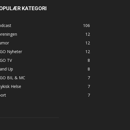
OPULÆR KATEGORI
odcast
106
oreningen
12
umor
12
GO Nyheter
12
GO TV
8
tand Up
8
GO BIL & MC
7
ykisk Helse
7
ort
7