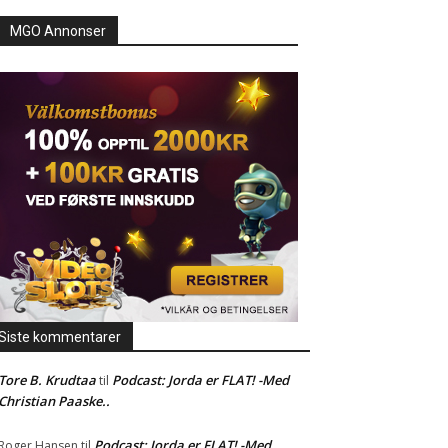
MGO Annonser
Siste kommentarer
Tore B. Krudtaa
Podcast: Jorda er FLAT! -Med
til
Christian Paaske..
Podcast: Jorda er FLAT! -Med
Roger Hansen
til