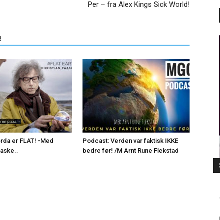
Per – fra Alex Kings Sick World!
R
rda er FLAT! -Med
Podcast: Verden var faktisk IKKE
aaske..
bedre før! /M Arnt Rune Flekstad