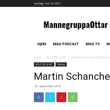
søndag, mai 16, 2021
MannegruppaOttar
HJEM
MGO PODCAST
MGO TV
M
Hjem
MGO BIL & MC
Martin Schanche! (Mr.Rallyc
MGO BIL & MC
Podcast
Martin Schanche!
23. september 2019