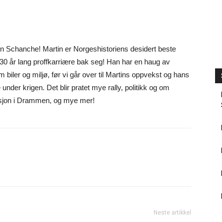
in Schanche! Martin er Norgeshistoriens desidert beste
30 år lang proffkarriære bak seg! Han har en haug av
om biler og miljø, før vi går over til Martins oppvekst og hans
under krigen. Det blir pratet mye rally, politikk og om
kusjon i Drammen, og mye mer!
Neste artikkel