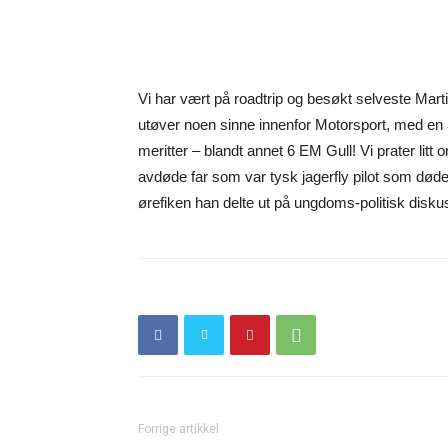
Vi har vært på roadtrip og besøkt selveste Mart
utøver noen sinne innenfor Motorsport, med en 
meritter – blandt annet 6 EM Gull! Vi prater litt 
avdøde far som var tysk jagerfly pilot som døde 
ørefiken han delte ut på ungdoms-politisk dis
Forrige artikkel