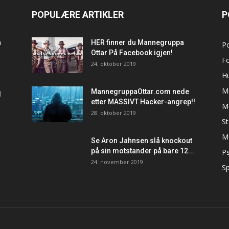
POPULÆRE ARTIKLER
P
a
HER finner du Mannegruppa
P
Ottar På Facebook igjen!
F
24. oktober 2019
H
M
MannegruppaOttar.com nede
d
etter MASSIVT Hacker-angrep!!
M
28. oktober 2019
S
M
Se Aron Jahnsen slå knockout
på sin motstander på bare 12...
Ps
24. november 2019
Sp