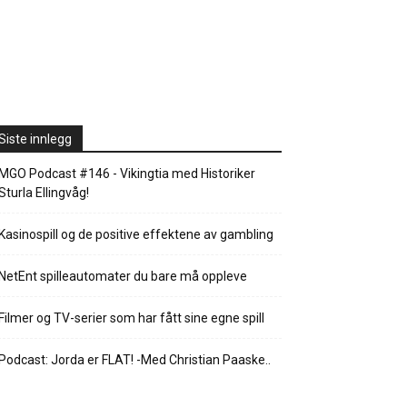
Siste innlegg
MGO Podcast #146 - Vikingtia med Historiker
Sturla Ellingvåg!
Kasinospill og de positive effektene av gambling
NetEnt spilleautomater du bare må oppleve
Filmer og TV-serier som har fått sine egne spill
Podcast: Jorda er FLAT! -Med Christian Paaske..