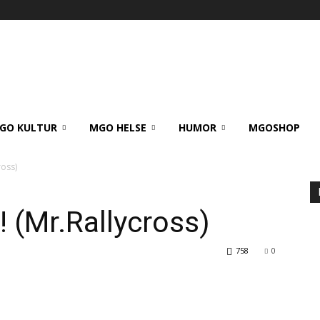
GO KULTUR
MGO HELSE
HUMOR
MGOSHOP
ross)
 (Mr.Rallycross)
758
0