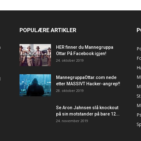
POPULÆRE ARTIKLER
P
a
HER finner du Mannegruppa
P
Ottar På Facebook igjen!
F
24. oktober 2019
H
M
MannegruppaOttar.com nede
d
etter MASSIVT Hacker-angrep!!
M
28. oktober 2019
S
M
Se Aron Jahnsen slå knockout
på sin motstander på bare 12...
Ps
24. november 2019
Sp