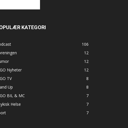
OPULÆR KATEGORI
odcast
106
oreningen
12
umor
12
GO Nyheter
12
GO TV
8
tand Up
8
GO BIL & MC
7
ykisk Helse
7
ort
7