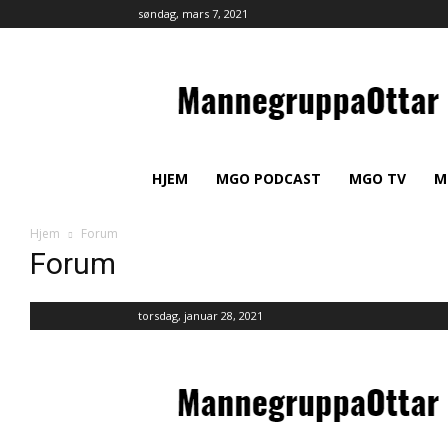
søndag, mars 7, 2021
MannegruppaOttar
HJEM
MGO PODCAST
MGO TV
M
Hjem
Forum
Forum