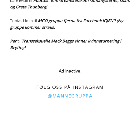
Podcast: Klimarealistene om klimahysteriet, skam
Kåre Evian
til
og Greta Thunberg!
MGO gruppa fjerna fra Facebook IGJEN!! (Ny
Tobias Holm
til
gruppe kommer straks)
Per
Transseksuelle Mack Beggs vinner kvinneturnering i
til
Bryting!
Ad inactive.
FØLG OSS PÅ INSTAGRAM
@MANNEGRUPPA