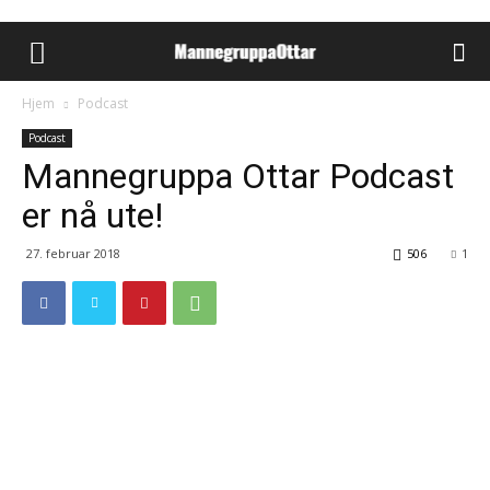
Hjem
Podcast
Podcast
Mannegruppa Ottar Podcast
er nå ute!
27. februar 2018
506
1