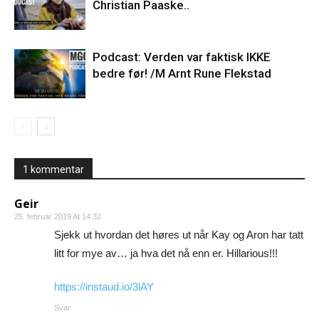
Christian Paaske..
Podcast: Verden var faktisk IKKE
bedre før! /M Arnt Rune Flekstad
1 kommentar
Geir
25. februar 2019 At 14:32
Sjekk ut hvordan det høres ut når Kay og Aron har tatt
litt for mye av… ja hva det nå enn er. Hillarious!!!
https://instaud.io/3lAY
Svar