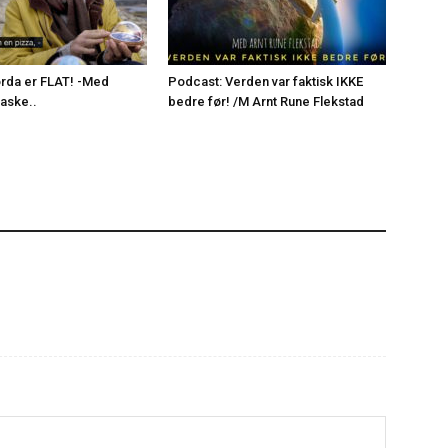
rda er FLAT! -Med
Podcast: Verden var faktisk IKKE
aaske..
bedre før! /M Arnt Rune Flekstad