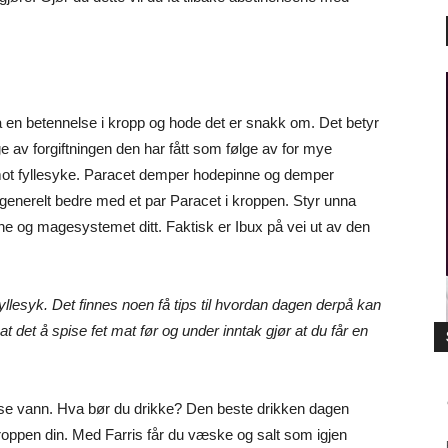
så en betennelse i kropp og hode det er snakk om. Det betyr
 av forgiftningen den har fått som følge av for mye
 mot fyllesyke. Paracet demper hodepinne og demper
generelt bedre med et par Paracet i kroppen. Styr unna
e og magesystemet ditt. Faktisk er Ibux på vei ut av den
fyllesyk. Det finnes noen få tips til hvordan dagen derpå kan
at det å spise fet mat før og under inntak gjør at du får en
e vann. Hva bør du drikke? Den beste drikken dagen
 kroppen din. Med Farris får du væske og salt som igjen