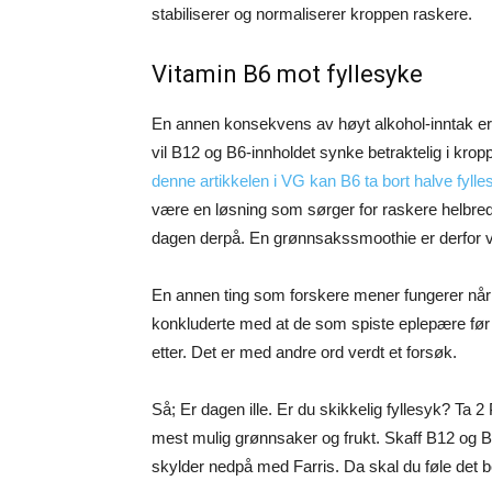
stabiliserer og normaliserer kroppen raskere.
Vitamin B6 mot fyllesyke
En annen konsekvens av høyt alkohol-inntak er 
vil B12 og B6-innholdet synke betraktelig i kr
denne artikkelen i VG kan B6 ta bort halve fyll
være en løsning som sørger for raskere helbredel
dagen derpå. En grønnsakssmoothie er derfor vi
En annen ting som forskere mener fungerer når 
konkluderte med at de som spiste eplepære før o
etter. Det er med andre ord verdt et forsøk.
Så; Er dagen ille. Er du skikkelig fyllesyk? T
mest mulig grønnsaker og frukt. Skaff B12 og 
skylder nedpå med Farris. Da skal du føle det bed