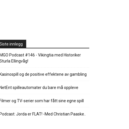
Siste innlegg
MGO Podcast #146 - Vikingtia med Historiker
Sturla Ellingvåg!
Kasinospill og de positive effektene av gambling
NetEnt spilleautomater du bare må oppleve
Filmer og TV-serier som har fått sine egne spill
Podcast: Jorda er FLAT! -Med Christian Paaske..