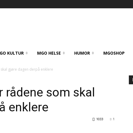
GO KULTUR
MGO HELSE
HUMOR
MGOSHOP
 skal gjøre dagen derpå enklere
er rådene som skal
å enklere
1033
1