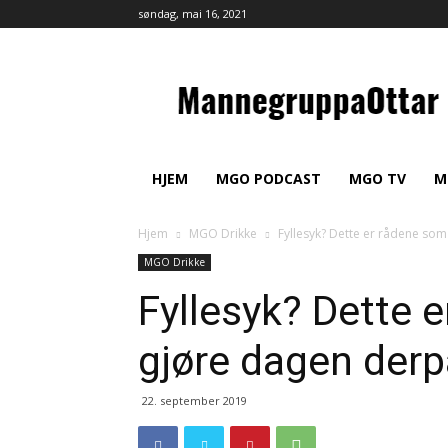
søndag, mai 16, 2021
MannegruppaOttar
HJEM
MGO PODCAST
MGO TV
M
Hjem
MGO Drikke
Fyllesyk? Dette er rådene som
MGO Drikke
Fyllesyk? Dette 
gjøre dagen derp
22. september 2019