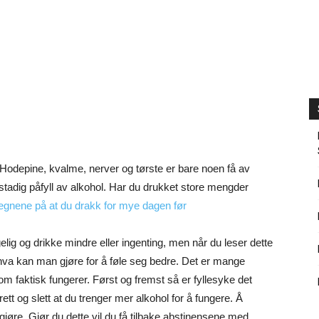
. Hodepine, kvalme, nerver og tørste er bare noen få av
adig påfyll av alkohol. Har du drukket store mengder
egnene på at du drakk for mye dagen før
elig og drikke mindre eller ingenting, men når du leser dette
 hva kan man gjøre for å føle seg bedre. Det er mange
om faktisk fungerer. Først og fremst så er fyllesyke det
t og slett at du trenger mer alkohol for å fungere. Å
gjøre. Gjør du dette vil du få tilbake abstinensene med