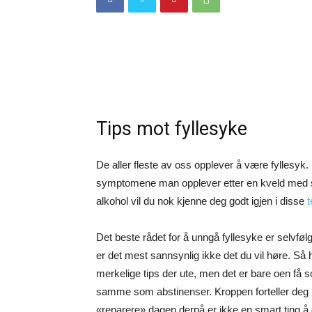
Tips mot fyllesyke
De aller fleste av oss opplever å være fyllesyk
symptomene man opplever etter en kveld med st
alkohol vil du nok kjenne deg godt igjen i disse
t
Det beste rådet for å unngå fyllesyke er selvfølg
er det mest sannsynlig ikke det du vil høre. Så
merkelige tips der ute, men det er bare oen få s
samme som abstinenser. Kroppen forteller deg ret
«reparere» dagen derpå er ikke en smart ting å 