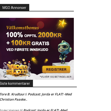
MGO Annonser
Siste kommentarer
Tore B. Krudtaa
Podcast: Jorda er FLAT! -Med
til
Christian Paaske..
Podcast: Jorda er FLAT! -Med
Roger Hansen
til