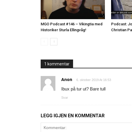
MGO Podcast #146 – Vikingtia med
Podcast: Jo
Historiker Sturla Ellingvåg!
Christian P
1 kommentar
Anon
6. oktober 2019 At 16:53
Ibux på tur ut? Bare tull
Svar
LEGG IGJEN EN KOMMENTAR