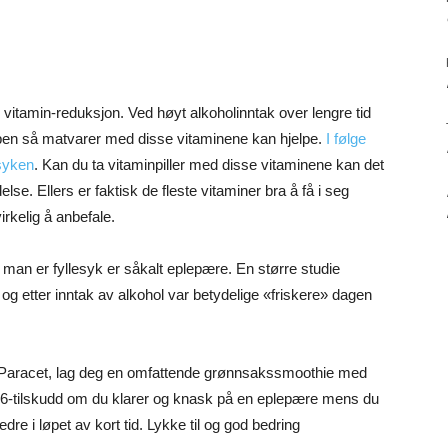
vitamin-reduksjon. Ved høyt alkoholinntak over lengre tid
oppen så matvarer med disse vitaminene kan hjelpe.
I følge
esyken
. Kan du ta vitaminpiller med disse vitaminene kan det
se. Ellers er faktisk de fleste vitaminer bra å få i seg
rkelig å anbefale.
man er fyllesyk er såkalt eplepære. En større studie
g etter inntak av alkohol var betydelige «friskere» dagen
a 2 Paracet, lag deg en omfattende grønnsakssmoothie med
B6-tilskudd om du klarer og knask på en eplepære mens du
re i løpet av kort tid. Lykke til og god bedring