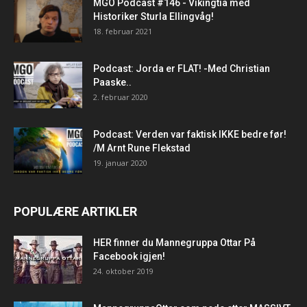
MGO Podcast #146 - Vikingtia med
Historiker Sturla Ellingvåg!
18. februar 2021
Podcast: Jorda er FLAT! -Med Christian
Paaske..
2. februar 2020
Podcast: Verden var faktisk IKKE bedre før!
/M Arnt Rune Flekstad
19. januar 2020
POPULÆRE ARTIKLER
HER finner du Mannegruppa Ottar På
Facebook igjen!
24. oktober 2019