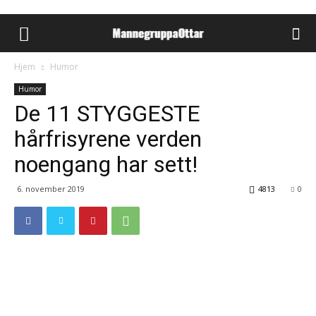
Hjem
Humor
Humor
De 11 STYGGESTE
hårfrisyrene verden
noengang har sett!
6. november 2019
4813
0