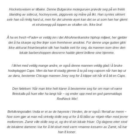
Hocketsveisen er tilbake. Denne Bulgarske moteguruen prøvde seg på en frekk
blanding av sidecut, hockeysveis, piggsveis og måne på likt. Han syntes sikkert
selv han så rimlig hard ut, men for det utrente øyet kan det se ut som han har glemt
et strutseegg på toppen av skallen sin. Ikke bra!
Å ha en fresh «Fade» er veldig inn i det AfroAmerikanske hiphop miljøet, her gjelder
det å ha skarpe og fine linjer som fremhever ansiktet. For denne unge gutten gikk
ikke akkurat frisørbesøket slik han hadde sett for seg, da mannen som drev den
lokale barbershoppen desverre hadde glemt brillene sine hjemme.
I likhet med veldig mange andre, er også denne mannen veldig glad i å bruke
hodeplagget Caps. Men da han til stadig glemte å ta på seg capsen når han løp ut
av døra, bestemte Chicago mannen Joey seg for å klippe sitt hår til å bli en Caps.
Den følelsen: Når man ikke helt klarer å bestemme seg for om man vil være
flintskalla på huet eller ha langt hår – og ender opp med en god gammaldags
RedNeck Mix!
Befolkningstallet i India er et av de høyeste i Verden, de er også i flertall av menn –
Noe som gjør at man må virkelig skille seg ut for å få blåst av «kjøtt-rifla» med jevne
mellomrom. Zamir ville skille seg ut, og dro til sin lokale frisør. Og dagene etter stod
de lokalene damene i kø for å bli skutt med varm «manne-kesam» av Zamir, nå har
han 8 koner.