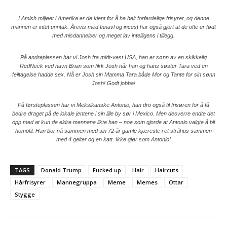
I Amish miljøet i Amerika er de kjent for å ha helt forferdelige frisyrer, og denne
mannen er intet unntak. Årevis med Innavl og incest har også gjort at de ofte er født
med misdannelser og meget lav intelligens i tillegg.
På andreplassen har vi Josh fra midt-vest USA, han er sønn av en skikkelig
RedNeck ved navn Brian som fikk Josh når han og hans søster Tara ved en
feiltagelse hadde sex. Nå er Josh sin Mamma Tara både Mor og Tante for sin sønn
Josh! Godt jobba!
På førsteplassen har vi Meksikanske Antonio, han dro også til frisøren for å få
bedre draget på de lokale jentene i sin lille by sør i Mexico. Men desverre endte det
opp med at kun de eldre mennene likte han – noe som gjorde at Antonio valgte å bli
homofil. Han bor nå sammen med sin 72 år gamle kjæreste i et stråhus sammen
med 4 geiter og en katt. Ikke gjør som Antonio!
TAGS
Donald Trump
Fucked up
Hair
Haircuts
Hårfrisyrer
Mannegruppa
Meme
Memes
Ottar
Stygge