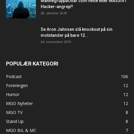
MannegruppaOttar.com nede etter MASSIVT
Hacker-angrep!!
28. oktober 2019
Se Aron Jahnsen slå knockout på sin
motstander på bare 12...
24. november 2019
POPULÆR KATEGORI
Podcast
106
Foreningen
12
Humor
12
MGO Nyheter
12
MGO TV
8
Stand Up
8
MGO BIL & MC
7