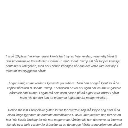
Inn på 10 plass har vi den mest kjente hårfrisyra i hele verden, nemmelig håret til
den Amerikanske Presidenten Donald Trump! Donalt Trump sitt hår topper kanskje
hentesveis kategorien, men her i denne kåringen når han desverre ikke helt opp i
teten for det styggeste håret!
Logan Paul, en av verdens kjenteste youtubere.. Men han er også kjent for å ha
kopiert hårstilen til Donald Trump. Forskjellen er vell at Logan har en smule tykkere
hårvekst enn Trump. Logan må hele tiden passe på så fugler ikke lander i håret
hans (da det fort kan se ut som et fuglerede fra mange vinkler!).
Denne lille Øst-Europeiske gutten lot sin far overtale seg til å klippe seg etter å ha
bladd lenge igjennom de hotteste motebladene i Latvia. Men selvom han fort ble en
helt i sin lokale landsby for sin noe utagerende hårklipp ble han desverre en internett
kjendis over hele verden for å besitte en av de stygge hårfrisyrene igjennom tidene!