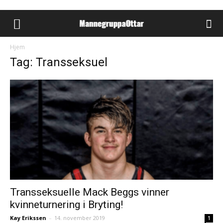
Hjem
Tag: Transseksuel
Transseksuelle Mack Beggs vinner
kvinneturnering i Bryting!
Kay Erikssen
–
14. november 2019
1