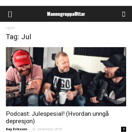
Hjem
Tag: Jul
Podcast: Julespesial! (Hvordan unngå
depresjon)
Kay Erikssen
–
22. desember 2019
0