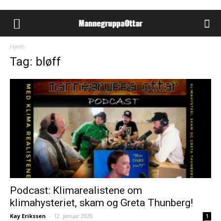
Hjem
Tag: bløff
Podcast: Klimarealistene om
klimahysteriet, skam og Greta Thunberg!
Kay Erikssen
–
12. januar 2020
1