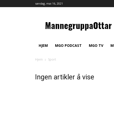
søndag, mai 16, 2021
MannegruppaOttar
HJEM
MGO PODCAST
MGO TV
M
Hjem
Sport
Ingen artikler å vise