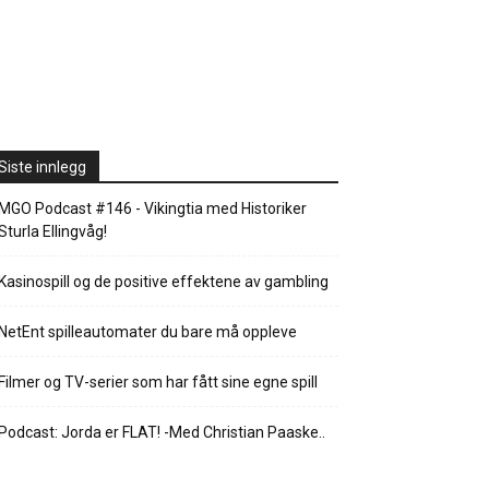
Siste innlegg
MGO Podcast #146 - Vikingtia med Historiker
Sturla Ellingvåg!
Kasinospill og de positive effektene av gambling
NetEnt spilleautomater du bare må oppleve
Filmer og TV-serier som har fått sine egne spill
Podcast: Jorda er FLAT! -Med Christian Paaske..