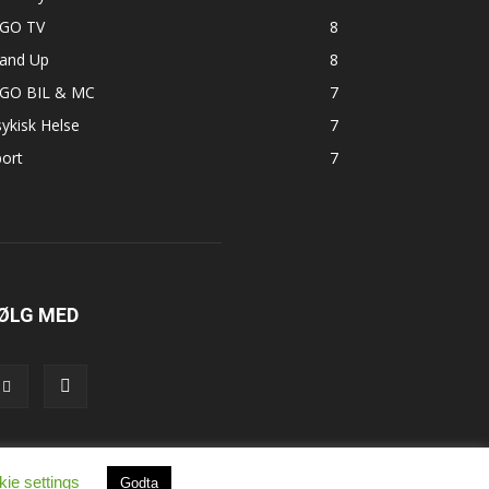
GO TV
8
tand Up
8
GO BIL & MC
7
ykisk Helse
7
ort
7
ØLG MED
ie settings
Godta