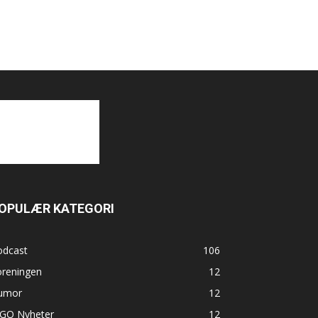
OPULÆR KATEGORI
odcast
106
oreningen
12
umor
12
GO Nyheter
12