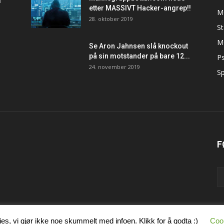
d
etter MASSIVT Hacker-angrep!!
M
28. oktober 2019
S
M
Se Aron Jahnsen slå knockout
på sin motstander på bare 12...
Ps
24. november 2019
Sp
F
es, vi gjør ikke noe skummelt med infoen. Klikk for å godta :)
Cook