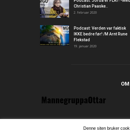
Podcast: Jorda er FLAT! -Me
Christian Paaske..
2. februar 2020
Podcast: Verden var faktisk
IKKE bedre før! /M Arnt Rune
Flekstad
19. januar 2020
OM
Denne siten bruker cooki