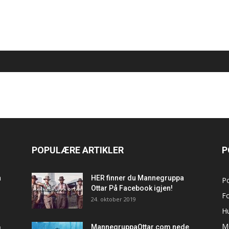
POPULÆRE ARTIKLER
P
a
HER finner du Mannegruppa
P
Ottar På Facebook igjen!
F
24. oktober 2019
H
M
MannegruppaOttar.com nede