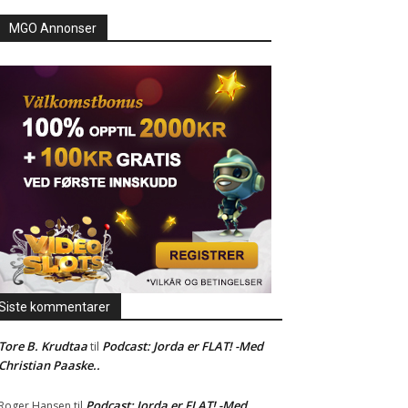
MGO Annonser
Siste kommentarer
Tore B. Krudtaa
Podcast: Jorda er FLAT! -Med
til
Christian Paaske..
Podcast: Jorda er FLAT! -Med
Roger Hansen
til