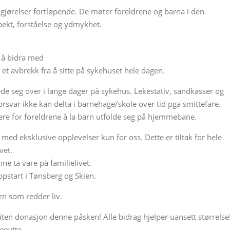
 avgjørelser fortløpende. De møter foreldrene og barna i den
pekt, forståelse og ydmykhet.
 å bidra med
å et avbrekk fra å sitte på sykehuset hele dagen.
ede seg over i lange dager på sykehus. Lekestativ, sandkasser og
svar ikke kan delta i barnehage/skole over tid pga smittefare.
tere for foreldrene å la barn utfolde seg på hjemmebane.
ed eksklusive opplevelser kun for oss. Dette er tiltak for hele
vet.
nne ta vare på familielivet.
start i Tønsberg og Skien.
n som redder liv.
iten donasjon denne påsken! Alle bidrag hjelper uansett størrelse
enytte