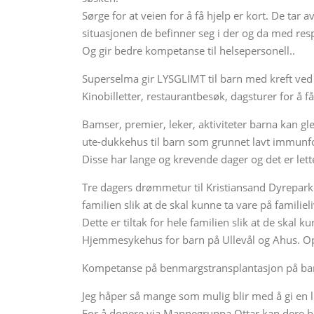
Sørge for at veien for å få hjelp er kort. De tar
situasjonen de befinner seg i der og da med res
Og gir bedre kompetanse til helsepersonell..
Superselma gir LYSGLIMT til barn med kreft ved
Kinobilletter, restaurantbesøk, dagsturer for å f
Bamser, premier, leker, aktiviteter barna kan gl
ute-dukkehus til barn som grunnet lavt immunfor
Disse har lange og krevende dager og det er let
Tre dagers drømmetur til Kristiansand Dyrepark m
familien slik at de skal kunne ta vare på familieli
Dette er tiltak for hele familien slik at de skal ku
Hjemmesykehus for barn på Ullevål og Ahus. Opp
Kompetanse på benmargstransplantasjon på bar
Jeg håper så mange som mulig blir med å gi en l
For å donere via Mannegruppa Ottar kan dere b