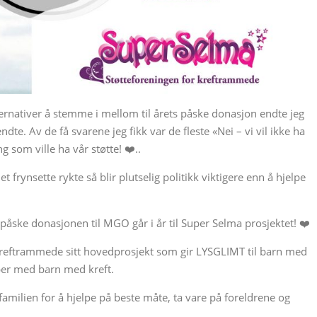
lternativer å stemme i mellom til årets påske donasjon endte jeg
te. Av de få svarene jeg fikk var de fleste «Nei – vi vil ikke ha
g som ville ha vår støtte! ❤️..
t frynsette rykte så blir plutselig politikk viktigere enn å hjelpe
påske donasjonen til MGO går i år til Super Selma prosjektet! ❤️
Kreftrammede sitt hovedprosjekt som gir LYSGLIMT til barn med
ber med barn med kreft.
amilien for å hjelpe på beste måte, ta vare på foreldrene og