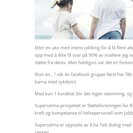
Etter en uke med intens jobbing for å få flere a
opp med å ikke få svar på 90% av mailene jeg send
støtte fra dere». Men heldigvis var det en forenin
(Kun en.. ? når en facebook gruppe først har fått e
barna med sykdom)
Med kun 1 kanditat blir det ingen stemming, og 
Superselma-prosjektet er Støtteforeningen for 
kreft og kompetanse til helsepersonell som job
Superselma er opptatte av å ha Tett dialog med f
søsken.