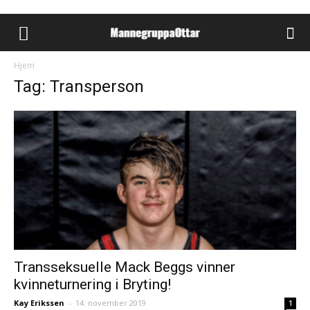
Hjem
Tag: Transperson
Transseksuelle Mack Beggs vinner
kvinneturnering i Bryting!
Kay Erikssen
–
14. november 2019
1