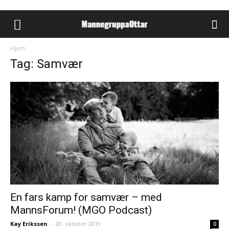
Hjem
Tag: Samvær
En fars kamp for samvær – med
MannsForum! (MGO Podcast)
Kay Erikssen
–
20. oktober 2019
0