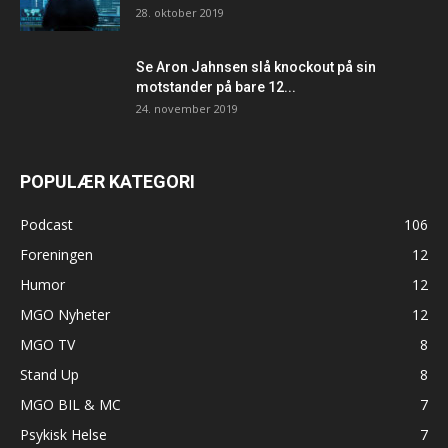
28. oktober 2019
Se Aron Jahnsen slå knockout på sin
motstander på bare 12...
24. november 2019
POPULÆR KATEGORI
Podcast
106
Foreningen
12
Humor
12
MGO Nyheter
12
MGO TV
8
Stand Up
8
MGO BIL & MC
7
Psykisk Helse
7