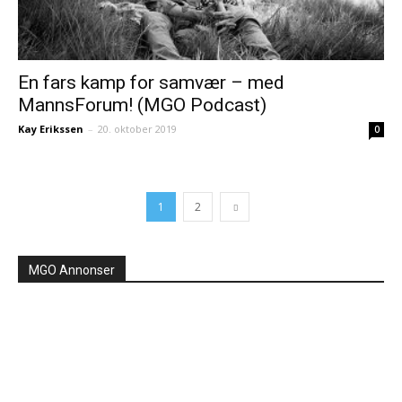
En fars kamp for samvær – med
MannsForum! (MGO Podcast)
Kay Erikssen
–
20. oktober 2019
0
1
2
MGO Annonser