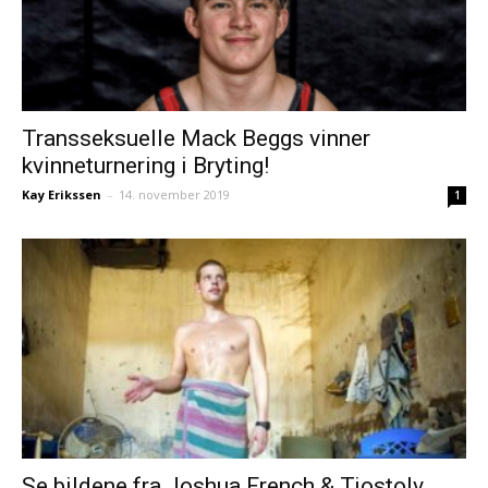
Transseksuelle Mack Beggs vinner
kvinneturnering i Bryting!
Kay Erikssen
–
14. november 2019
1
Se bildene fra Joshua French & Tjostolv