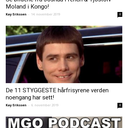
Moland i Kongo!
Kay Erikssen
–
14. november 2019
0
De 11 STYGGESTE hårfrisyrene verden
noengang har sett!
Kay Erikssen
–
6. november 2019
0