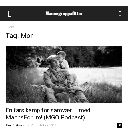
Hjem
Tag: Mor
En fars kamp for samvær – med
MannsForum! (MGO Podcast)
Kay Erikssen
–
20. oktober 2019
0