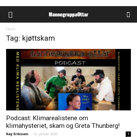
Hjem
Tag: kjøttskam
Podcast: Klimarealistene om
klimahysteriet, skam og Greta Thunberg!
Kay Erikssen
–
12. januar 2020
1