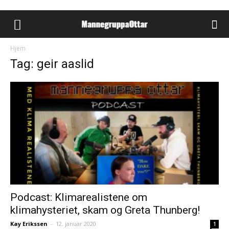
Hjem
Tag: geir aaslid
Podcast: Klimarealistene om
klimahysteriet, skam og Greta Thunberg!
Kay Erikssen
–
12. januar 2020
1