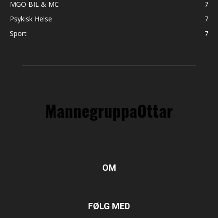
MGO BIL & MC
7
Psykisk Helse
7
Sport
7
OM
FØLG MED