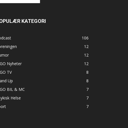
OPULÆR KATEGORI
odcast
106
oreningen
12
umor
12
GO Nyheter
12
GO TV
8
tand Up
8
GO BIL & MC
7
ykisk Helse
7
ort
7