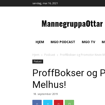
søndag, mai 16, 2021
MannegruppaOttar
HJEM
MGO PODCAST
MGO TV
M
Hjem
Podcast
ProffBokser og Promotor Kevin M
Podcast
ProffBokser og 
Melhus!
18. september 2019