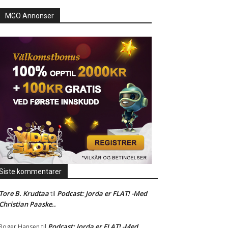
MGO Annonser
Siste kommentarer
Tore B. Krudtaa
Podcast: Jorda er FLAT! -Med
til
Christian Paaske..
Podcast: Jorda er FLAT! -Med
Roger Hansen
til