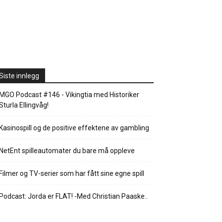
Siste innlegg
MGO Podcast #146 - Vikingtia med Historiker
Sturla Ellingvåg!
Kasinospill og de positive effektene av gambling
NetEnt spilleautomater du bare må oppleve
Filmer og TV-serier som har fått sine egne spill
Podcast: Jorda er FLAT! -Med Christian Paaske..