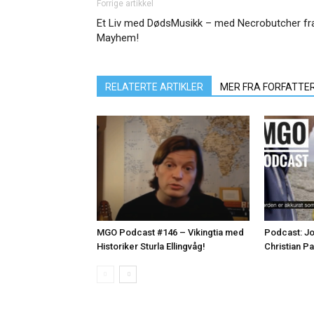
Forrige artikkel
Et Liv med DødsMusikk – med Necrobutcher fr
Mayhem!
RELATERTE ARTIKLER
MER FRA FORFATTE
MGO Podcast #146 – Vikingtia med
Podcast: Jo
Historiker Sturla Ellingvåg!
Christian P