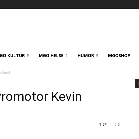
GO KULTUR
MGO HELSE
HUMOR
MGOSHOP
elhus!
Promotor Kevin
671
0