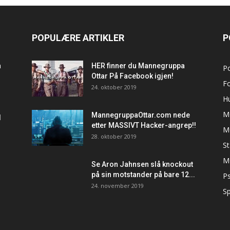
POPULÆRE ARTIKLER
P
a
HER finner du Mannegruppa
P
Ottar På Facebook igjen!
F
24. oktober 2019
H
M
MannegruppaOttar.com nede
d
etter MASSIVT Hacker-angrep!!
M
28. oktober 2019
S
M
Se Aron Jahnsen slå knockout
på sin motstander på bare 12...
Ps
24. november 2019
Sp