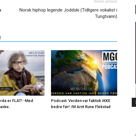
Neste artikkel
a
Norsk hiphop legende Joddski (Tidligere vokalist i
Tungtvann)
R
rda er FLAT! -Med
Podcast: Verden var faktisk IKKE
aaske..
bedre før! /M Arnt Rune Flekstad