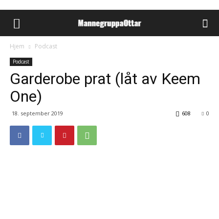
Hjem
Podcast
Podcast
Garderobe prat (låt av Keem
One)
18. september 2019
608
0