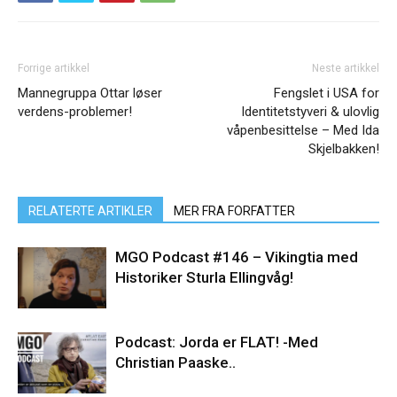
Forrige artikkel
Neste artikkel
Mannegruppa Ottar løser
Fengslet i USA for
verdens-problemer!
Identitetstyveri & ulovlig
våpenbesittelse – Med Ida
Skjelbakken!
RELATERTE ARTIKLER
MER FRA FORFATTER
MGO Podcast #146 – Vikingtia med
Historiker Sturla Ellingvåg!
Podcast: Jorda er FLAT! -Med
Christian Paaske..