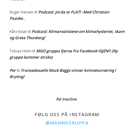
Podcast: Jorda er FLAT! -Med Christian
Roger Hansen
til
Paaske..
Podcast: Klimarealistene om klimahysteriet, skam
Kåre Evian
til
og Greta Thunberg!
MGO gruppa fjerna fra Facebook IGJEN!! (Ny
Tobias Holm
til
gruppe kommer straks)
Per
Transseksuelle Mack Beggs vinner kvinneturnering i
til
Bryting!
Ad inactive.
FØLG OSS PÅ INSTAGRAM
@MANNEGRUPPA