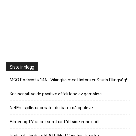
Siste innlegg
MGO Podcast #146 - Vikingtia med Historiker Sturla Ellingvåg!
Kasinospill og de positive effektene av gambling
NetEnt spilleautomater du bare må oppleve
Filmer og TV-serier som har fått sine egne spill
Podcast: Jorda er FLAT! -Med Christian Paaske..