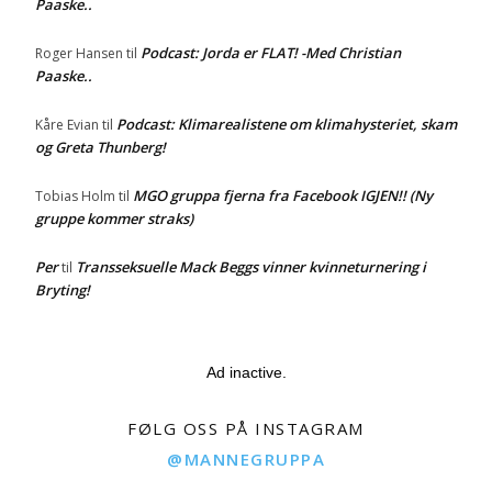
Paaske..
Podcast: Jorda er FLAT! -Med Christian
Roger Hansen
til
Paaske..
Podcast: Klimarealistene om klimahysteriet, skam
Kåre Evian
til
og Greta Thunberg!
MGO gruppa fjerna fra Facebook IGJEN!! (Ny
Tobias Holm
til
gruppe kommer straks)
Per
Transseksuelle Mack Beggs vinner kvinneturnering i
til
Bryting!
Ad inactive.
FØLG OSS PÅ INSTAGRAM
@MANNEGRUPPA