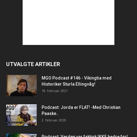
UTVALGTE ARTIKLER
MGO Podcast #146 - Vikingtia med
Historiker Sturla Ellingvåg!
18. februar 2021
Podcast: Jorda er FLAT! -Med Christian
Paaske..
2. februar 2020
Podcast: Verden var faktisk IKKE bedre før!